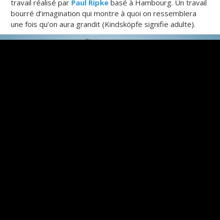
travail réalisé par
Paul Ripke
basé à Hambourg. Un travail
bourré d’imagination qui montre à quoi on ressemblera
une fois qu’on aura grandit (Kindsköpfe signifie adulte).
kindskopfe-1-xyo