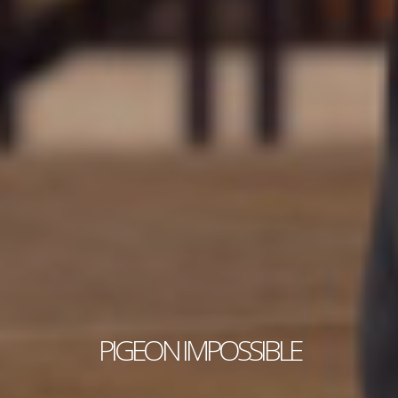
PIGEON IMPOSSIBLE