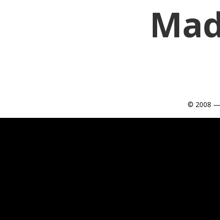
Mad
© 2008 —