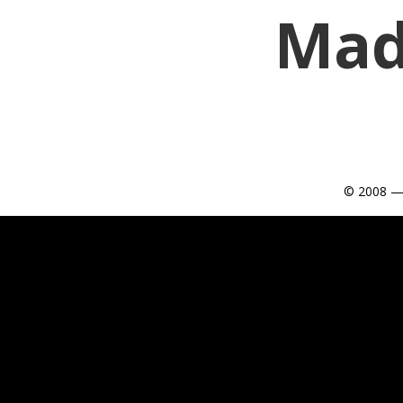
Mad
© 2008 —