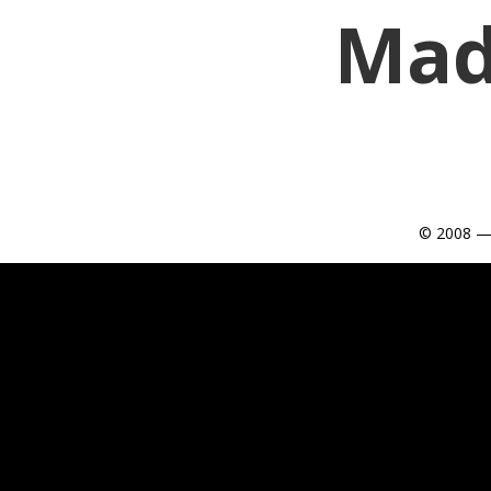
Mad
© 2008 —