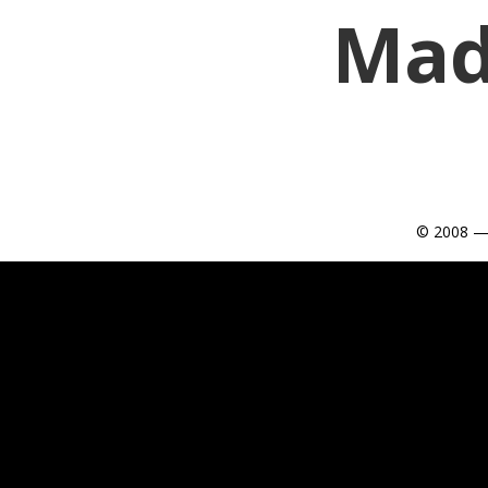
Mad
© 2008 —