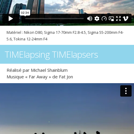
Matériel : Nikon D80, Sigma 17-70mm F2.8-4.5, Sigma 55-200mm F4-
5.6, Tokina 12-24mm F4
TIMElapsing TIMElapsers
Réalisé par Michael Shainblum
Musique « Far Away » de Fat Jon