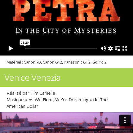
Matériel : Canon 7D, Canon G12, Panasonic GH2, GoPro 2
Venice Venezia
Réalisé par Tim Carlielle
Musique « As We Float, We’re Dreaming » de The
American Dollar