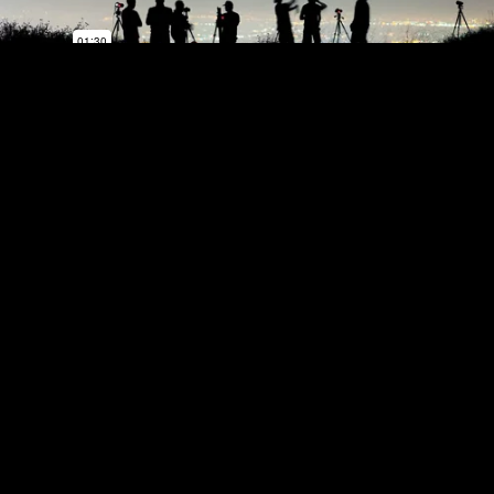
2 Commentaires
le 14 septembre 2012
Arsac Alexandre
1
Très bonne sélection comme toujours !
le 14 septembre 2012
Pat
2
Merci Alex!