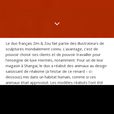
Le duo français Zim & Zou fait partie des illustrateurs de
sculptures mondialement connu. L’avantage, c’est de
pouvoir choisir ses clients et de pouvoir travailler pour
l’enseigne de luxe Hermès, notamment. Pour un de leur
magasin à Shangai, le duo a réalisé des animaux au design
saisissant de réalisme (à l’instar de ce renard – ci-
dessous) mis dans un habitat humain, comme si ces
animaux était apprivoisé. Les modèles réalisés l’ont été
grâce à des matériaux comme le cuir et le papier,
découper avec une précision chirurgical pour former de
plus grandes formes dans des pièces importantes. Le
résultat est tout simplement fantastique.