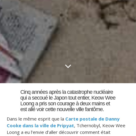
Cinq années après la catastrophe nucléaire
qui a secoué le Japon tout entier, Keow Wee
Loong a pris son courage à deux mains et
est allé voir cette nouvelle ville fantôme.
Dans le même esprit que la
Carte postale de Danny
Cooke dans la ville de Pripyat
, Tchernobyl, Keow Wee
Loong a eu l’envie d’aller découvrir comment était