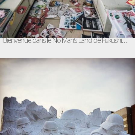
Bienvenue dans le No Man’s Land de Fukushima / Keow Wee Loong