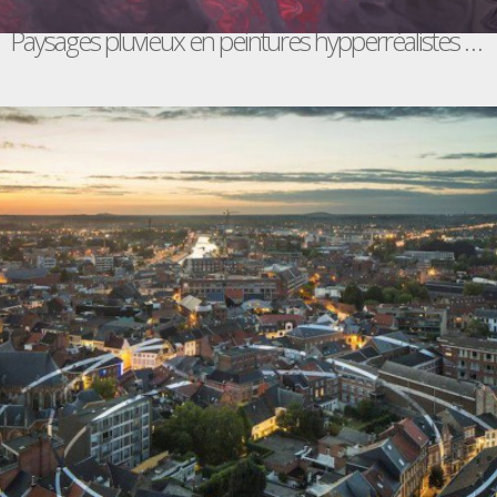
Paysages pluvieux en peintures hypperréalistes / Gregory Thielker